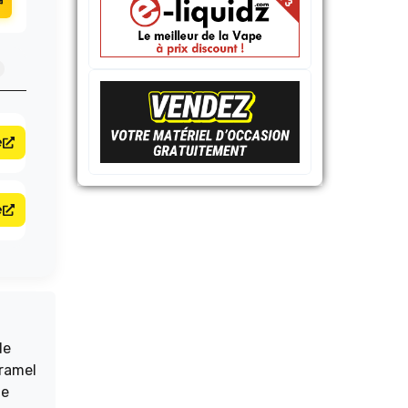
e
e
de
aramel
de