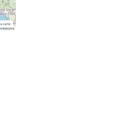
la carte
ntributors