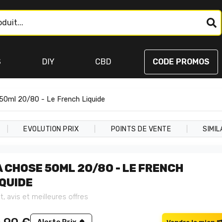
S
DIY
CBD
CODE PROMOS
50ml 20/80 - Le French Liquide
|
|
|
EVOLUTION PRIX
POINTS DE VENTE
SIMIL
A CHOSE 50ML 20/80 - LE FRENCH
IQUIDE
t, avis et meilleures offres