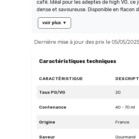
café. Idéal pour les adeptes de high VG, ce
dense et savoureuse. Disponible en flacon d
époustoufler avec ses arômes gourmands et
voir plus
▼
Dernière mise à jour des prix le
05/05/2025
Caractéristiques techniques
CARACTÉRISTIQUE
DESCRIPT
Taux PG/VG
20
Contenance
40 - 70 ml
Origine
France
Saveur
Gourmand