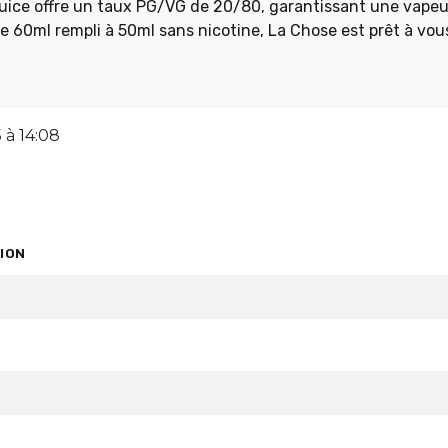
 juice offre un taux PG/VG de 20/80, garantissant une vapeu
e 60ml rempli à 50ml sans nicotine, La Chose est prêt à vou
 intenses.
 à 14:08
ION