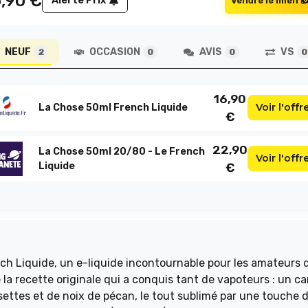
6,90
€
Alerte Prix
Vendre le mien
NEUF
OCCASION
AVIS
VS
2
0
0
0
16,90
Voir l'offr
La Chose 50ml French Liquide
€
22,90
La Chose 50ml 20/80 - Le French
Voir l'offr
Liquide
€
h Liquide, un e-liquide incontournable pour les amateurs 
 la recette originale qui a conquis tant de vapoteurs : un c
isettes et de noix de pécan, le tout sublimé par une touche 