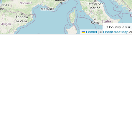
0
boutique sur 
Leaflet
|
©
OpenStreetMap
co