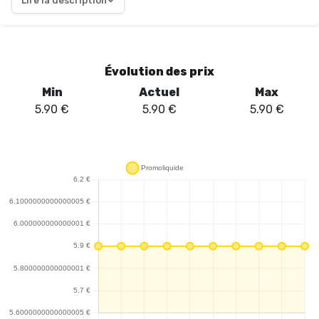
Lire la description
agrémenté d'une note de menthol glacé qui apporte une
fraîcheur appréciable. À chaque inhalation, l'équilibre entre les
fruits et le menthol est bien maîtrisé, offrant une expérience de
vape à la fois douce et revigorante. Sa compatibilité avec tous
Évolution des prix
les dispositifs de vape assure une diffusion optimale des saveurs,
Min
Actuel
Max
permettant ainsi de profiter pleinement de ce mélange. Fabriqué
5.90
€
5.90
€
5.90
€
en France, le Kiwi Dragon Glac se distingue par la qualité de ses
ingrédients, ce qui est un atout non négligeable pour les
consommateurs soucieux de leur santé. Disponible en plusieurs
taux de nicotine (0, 5, 10, 15, 20 mg), il s'adapte aux préférences
de chacun. À un prix de 4,50 €, ce e-liquide représente un
excellent rapport qualité-prix pour une pause vape
rafraîchissante à tout moment de la journée.