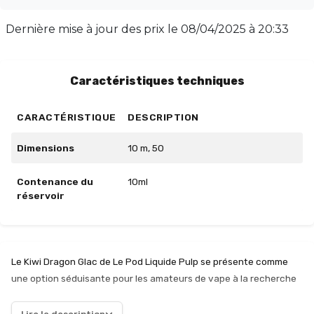
Fabriqué en France avec des ingrédients de qualité, ce
produit est disponible en plusieurs taux de nicotine (0,
Dernière mise à jour des prix le
08/04/2025 à 20:33
5, 10, 15, 20 mg). Emportez ce délice fruité et glacé
partout avec vous pour une pause vape agréable à tout
moment. Prix : 4,50 €.
Caractéristiques techniques
CARACTÉRISTIQUE
DESCRIPTION
Dimensions
10 m, 50
Contenance du
10ml
réservoir
Le Kiwi Dragon Glac de Le Pod Liquide Pulp se présente comme
une option séduisante pour les amateurs de vape à la recherche
de saveurs exotiques. Ce e-liquide de 10 ml combine habilement
la douceur du kiwi avec l'intensité du fruit du dragon, le tout