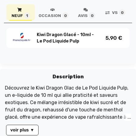
VS
0
NEUF
OCCASION
AVIS
1
0
0
Kiwi Dragon Glacé - 10ml -
5,90
€
Le Pod Liquide Pulp
Description
Découvrez le Kiwi Dragon Glac de Le Pod Liquide Pulp,
un e-liquide de 10 ml qui allie praticité et saveurs
exotiques. Ce mélange irrésistible de kiwi sucré et de
fruit du dragon, rehaussé d'une touche de menthol
glacé, offre une expérience de vape rafraîchissante à
chaque inhalation. Compatible avec tous les dispositifs
voir plus
▼
de vape, il garantit une diffusion optimale des saveurs.