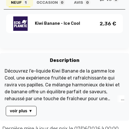
NEUF
OCCASION
AVIS
1
0
0
2,36
€
Kiwi Banane - Ice Cool
Description
Découvrez l'e-liquide Kiwi Banane de la gamme Ice
Cool, une expérience fruitée et rafraîchissante qui
ravira vos papilles. Ce mélange harmonieux de kiwi et
de banane offre un équilibre parfait de saveurs,
rehaussé par une touche de fraîcheur pour une
sensation unique. Idéal pour les amateurs de fruits,
voir plus
▼
cet e-liquide est proposé en flacon de 10 ml, avec un
ratio PG/VG de 50/50, garantissant une vape douce et
savoureuse. Plongez dans un tourbillon de saveurs et
Dernière mise à jour des prix le
07/06/2026 à 00:00