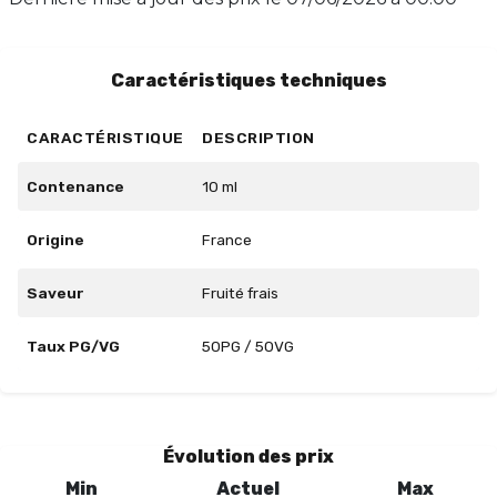
laissez-vous séduire par cette création exquise,
conçue pour éveiller vos sens.
Caractéristiques techniques
CARACTÉRISTIQUE
DESCRIPTION
Contenance
10 ml
Origine
France
Saveur
Fruité frais
Taux PG/VG
50PG / 50VG
Évolution des prix
Min
Actuel
Max