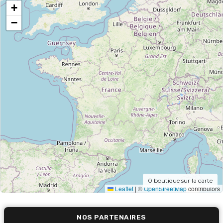
+
−
0
boutique sur la carte
Leaflet
|
©
OpenStreetMap
contributors
NOS PARTENAIRES