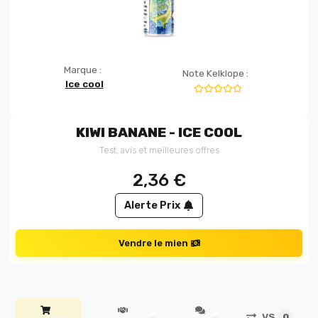
Marque :
Note Kelklope :
Ice cool
KIWI BANANE - ICE COOL
Test, avis et meilleures offres
2,36
€
Alerte Prix
Vendre le mien
VS
0