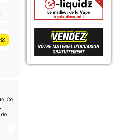
e
ue. Ce
.
 de