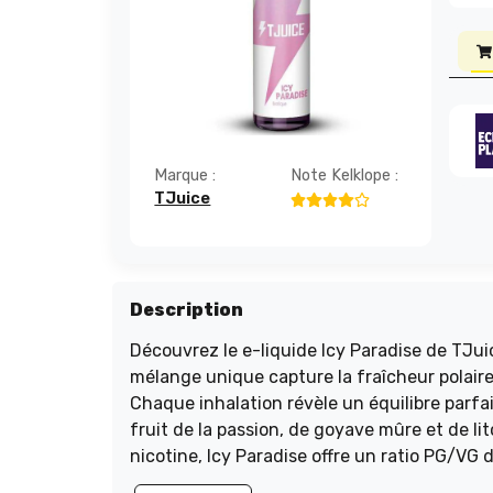
Marque :
Note Kelklope :
TJuice
Description
Découvrez le e-liquide Icy Paradise de TJui
mélange unique capture la fraîcheur polaire
Chaque inhalation révèle un équilibre parf
fruit de la passion, de goyave mûre et de l
nicotine, Icy Paradise offre un ratio PG/VG
Plongez dans cet univers glacé et laissez-v