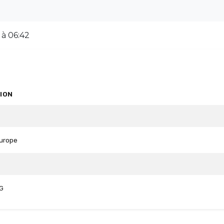
 à 06:42
ION
Europe
G