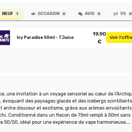
NEUF
OCCASION
AVIS
VS
1
0
0
0
19,90
Voir l'offr
Icy Paradise 50ml - TJuice
€
ce, une invitation à un voyage sensoriel au cœur de l'Arctiq
, évoquant des paysages glacés et des icebergs scintillants
ait entre douceur et exotisme, grâce aux arômes envoûtants
itchi. Conditionné dans un flacon de 75ml rempli à 50ml sans
 de 50/50, idéal pour une expérience de vape harmonieuse.
ous séduire par sa fraîcheur intense.