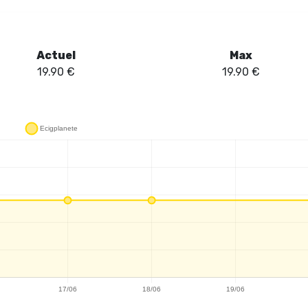
Actuel
Max
19.90
€
19.90
€