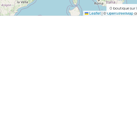
0
boutique sur 
Leaflet
|
©
OpenStreetMap
co