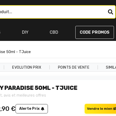
S
DIY
CBD
CODE PROMOS
dise 50ml - TJuice
|
|
|
EVOLUTION PRIX
POINTS DE VENTE
SIMIL
CY PARADISE 50ML - TJUICE
t, avis et meilleures offres
9,90
€
Alerte Prix
Vendre le mien