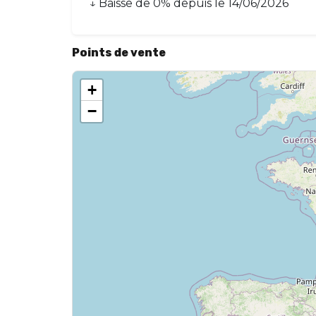
↓
Baisse
de
0
% depuis le
14/06/2026
Points de vente
+
−