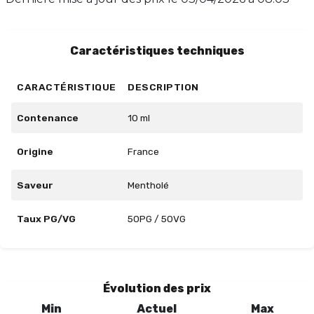
à 12 mg, et de 30/70 pour 18 mg. Offrez-vous une
pause fraîcheur incomparable avec Icee Mint.
Caractéristiques techniques
CARACTÉRISTIQUE
DESCRIPTION
Contenance
10 ml
Origine
France
Saveur
Mentholé
Taux PG/VG
50PG / 50VG
Évolution des prix
Min
Actuel
Max