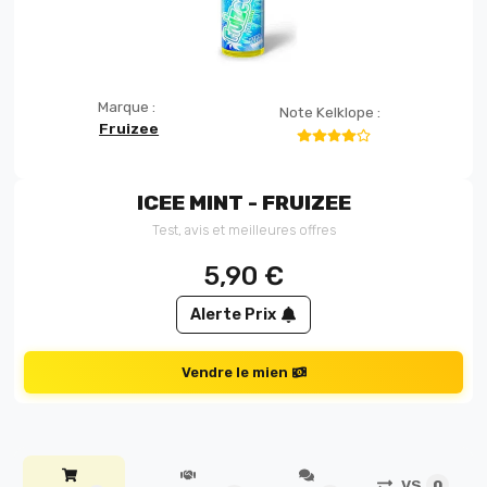
Marque :
Note Kelklope :
Fruizee
ICEE MINT - FRUIZEE
Test, avis et meilleures offres
5,90
€
Alerte Prix
Vendre le mien
VS
0