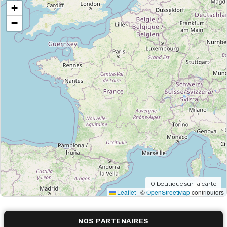
+
−
0
boutique sur la carte
Leaflet
|
©
OpenStreetMap
contributors
NOS PARTENAIRES