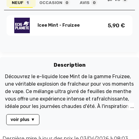
NEUF
OCCASION
AVIS
1
0
0
5,90
€
Icee Mint - Fruizee
Description
Découvrez le e-liquide Icee Mint de la gamme Fruizee,
une véritable explosion de fraîcheur pour vos moments
de vape. Ce mélange ultra givré de feuilles de menthe
vous offre une expérience intense et rafraîchissante,
idéale pour les journées chaudes d'été. À l'inspiration
comme à l'expiration, profitez d'une brise fraîche qui
voir plus
▼
ravira vos sens. Disponible en flacon de 10 ml, Icee Mint
propose un équilibre parfait avec un taux PG/VG de
50/50 pour des concentrations de nicotine allant de 0
Dernière mise à jour des prix le
03/04/2026 à 08:03