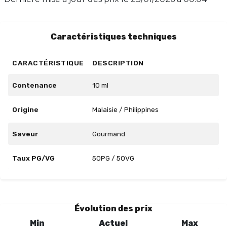
garantissant une vape harmonieuse et agréable.
Laissez-vous séduire par ce compagnon
incontournable pour un moment de plaisir fruité et
Caractéristiques techniques
rafraîchissant.
CARACTÉRISTIQUE
DESCRIPTION
Contenance
10 ml
Origine
Malaisie / Philippines
Saveur
Gourmand
Taux PG/VG
50PG / 50VG
Évolution des prix
Min
Actuel
Max