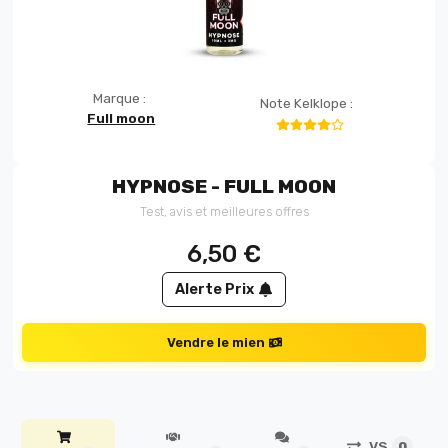
Marque :
Note Kelklope :
Full moon
HYPNOSE - FULL MOON
Test, avis et meilleures offres
6,50
€
Alerte Prix
Vendre le mien
VS
0