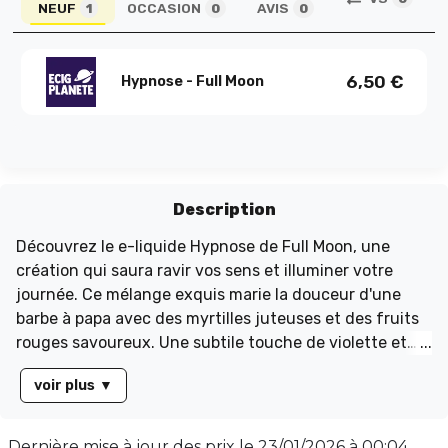
NEUF
OCCASION
AVIS
1
0
0
6,50
€
Hypnose - Full Moon
Description
Découvrez le e-liquide Hypnose de Full Moon, une
création qui saura ravir vos sens et illuminer votre
journée. Ce mélange exquis marie la douceur d'une
barbe à papa avec des myrtilles juteuses et des fruits
rouges savoureux. Une subtile touche de violette et
une note de fraîcheur viennent parfaire cette
voir plus
▼
expérience gustative unique, idéale pour les journées
estivales. Disponible en flacon de 10 ml, Hypnose offre
un équilibre parfait avec un taux PG/VG de 50/50,
Dernière mise à jour des prix le
23/01/2026 à 00:04