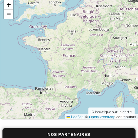
+
−
0
boutique sur la carte
Leaflet
|
©
OpenStreetMap
contributors
NOS PARTENAIRES