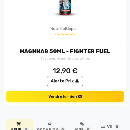
Note Kelklope :
HAGHNAR 50ML - FIGHTER FUEL
Test, avis et meilleures offres
12,90
€
Alerte Prix
Vendre le mien
VS
0
NEUF
OCCASION
AVIS
2
0
0