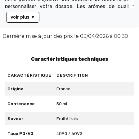
personnaliser votre dosage. Les arômes de qualité
alimentaire garantissent une vape sans diacétyle,
voir plus
▼
parabène ni ambrox. Pour une utilisation optimale,
conservez-le à l'abri de la lumière et secouez avant
emploi si vous ajoutez des boosters.
Dernière mise à jour des prix le
03/04/2026 à 00:30
Caractéristiques techniques
CARACTÉRISTIQUE
DESCRIPTION
Origine
France
Contenance
50 ml
Saveur
Fruité frais
Taux PG/VG
40PG / 60VG