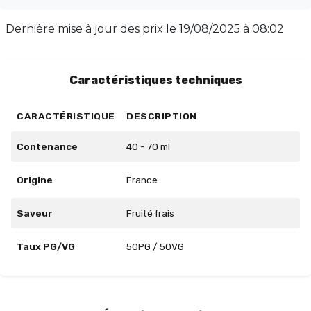
60 ml, rempli à 50 ml sans nicotine. Laissez-vous
tenter par ce trio fruité irrésistible et enrichissez votre
Dernière mise à jour des prix le
19/08/2025 à 08:02
expérience de vapotage avec Prestige Fruits.
Caractéristiques techniques
CARACTÉRISTIQUE
DESCRIPTION
Contenance
40 - 70 ml
Origine
France
Saveur
Fruité frais
Taux PG/VG
50PG / 50VG