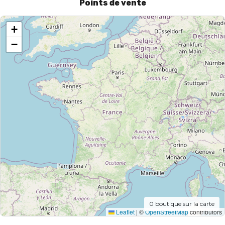
Points de vente
+
−
0
boutique sur la carte
Leaflet
|
©
OpenStreetMap
contributors