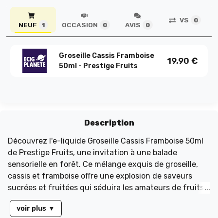
VS
0
NEUF
OCCASION
AVIS
1
0
0
Groseille Cassis Framboise
19,90
€
50ml - Prestige Fruits
Description
Découvrez l'e-liquide Groseille Cassis Framboise 50ml
de Prestige Fruits, une invitation à une balade
sensorielle en forêt. Ce mélange exquis de groseille,
cassis et framboise offre une explosion de saveurs
sucrées et fruitées qui séduira les amateurs de fruits
rouges et noirs. Parfaitement équilibré avec un taux
voir plus
▼
PG/VG de 50/50, cet e-liquide est proposé en flacon de