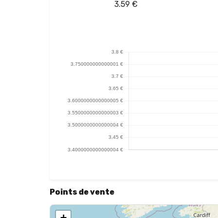
3.59
€
Points de vente
+