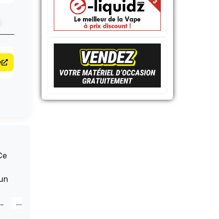
e
Ce
 un