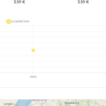
3.59
€
3.59
€