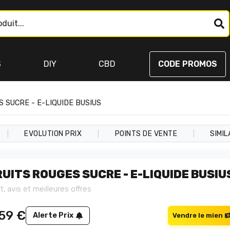
S
DIY
CBD
CODE PROMOS
 SUCRE - E-LIQUIDE BUSIUS
|
|
|
EVOLUTION PRIX
POINTS DE VENTE
SIMIL
RUITS ROUGES SUCRE - E-LIQUIDE BUSIU
t, avis et meilleures offres
,59
€
Alerte Prix
Vendre le mien