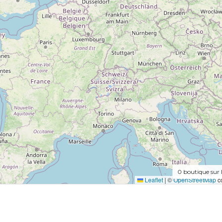
0
boutique sur 
Leaflet
|
©
OpenStreetMap
co