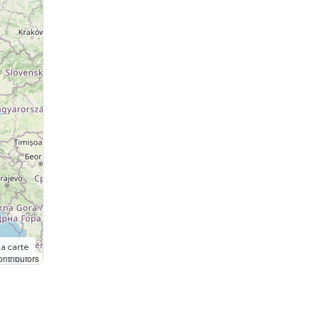
la carte
ntributors