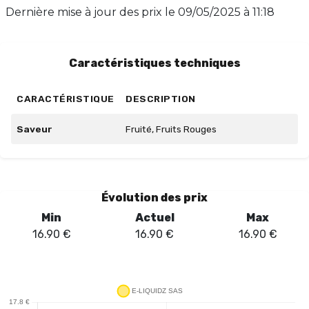
est parfait pour une vape pleine de fraîcheur. Ne
Dernière mise à jour des prix le
09/05/2025 à 11:18
manquez pas cette occasion de savourer une
explosion de saveurs en bouche avec Fruits Rouges de
Bobble !
Caractéristiques techniques
CARACTÉRISTIQUE
DESCRIPTION
Saveur
Fruité, Fruits Rouges
Évolution des prix
Min
Actuel
Max
16.90
€
16.90
€
16.90
€