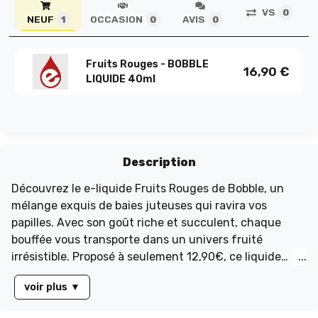
VS
0
NEUF
OCCASION
AVIS
1
0
0
Fruits Rouges - BOBBLE
16,90
€
LIQUIDE 40ml
Description
Découvrez le e-liquide Fruits Rouges de Bobble, un
mélange exquis de baies juteuses qui ravira vos
papilles. Avec son goût riche et succulent, chaque
bouffée vous transporte dans un univers fruité
irrésistible. Proposé à seulement 12,90€, ce liquide
vous permet de profiter d'une réduction de 4€,
voir plus
▼
rendant cette expérience encore plus savoureuse.
Idéal pour les amateurs de fruits, ce e-liquide de 40ml