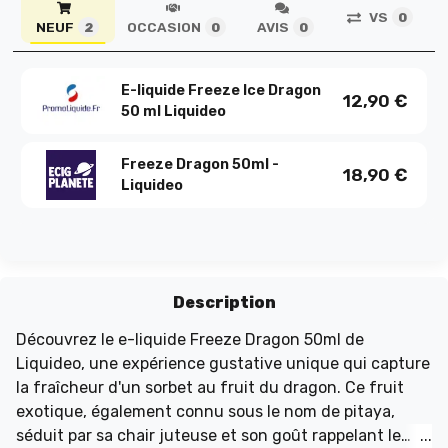
VS
0
NEUF
OCCASION
AVIS
2
0
0
E-liquide Freeze Ice Dragon
12,90
€
50 ml Liquideo
Freeze Dragon 50ml -
18,90
€
Liquideo
Description
Découvrez le e-liquide Freeze Dragon 50ml de
Liquideo, une expérience gustative unique qui capture
la fraîcheur d'un sorbet au fruit du dragon. Ce fruit
exotique, également connu sous le nom de pitaya,
séduit par sa chair juteuse et son goût rappelant le