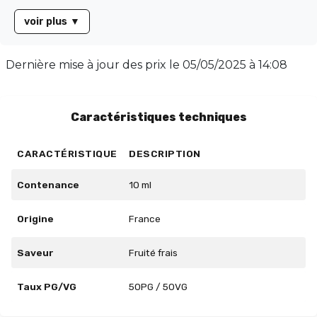
saveurs riches et équilibrées, ce e-liquide est proposé
voir plus
▼
en flacon de 10 ml, avec un ratio PG/VG de 50/50,
garantissant une expérience de vapotage
harmonieuse. Laissez-vous tenter par cette explosion
Dernière mise à jour des prix le
05/05/2025 à 14:08
de saveurs et faites de Freeze Fruits Rouges votre
compagnon incontournable.
Caractéristiques techniques
CARACTÉRISTIQUE
DESCRIPTION
Contenance
10 ml
Origine
France
Saveur
Fruité frais
Taux PG/VG
50PG / 50VG