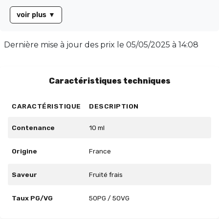
saveurs riches et équilibrées, ce e-liquide est proposé
voir plus
▼
en flacon de 10 ml, avec un ratio PG/VG de 50/50,
garantissant une expérience de vapotage
harmonieuse. Laissez-vous tenter par cette explosion
Dernière mise à jour des prix le
05/05/2025 à 14:08
de saveurs et faites de Freeze Fruits Rouges votre
compagnon incontournable.
Caractéristiques techniques
CARACTÉRISTIQUE
DESCRIPTION
Contenance
10 ml
Origine
France
Saveur
Fruité frais
Taux PG/VG
50PG / 50VG