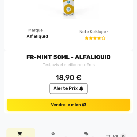
Marque :
Note Kelklope :
Alfaliquid
FR-MINT 50ML - ALFALIQUID
Test, avis et meilleures offres
18,90
€
Alerte Prix
Vendre le mien
VS
0