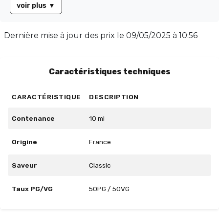
voir plus
▼
authentique évoque le goût et l'arôme des cigarettes
traditionnelles, offrant ainsi un plaisir inégalé.
Disponible en flacon de 10 ml, il présente un équilibre
Dernière mise à jour des prix le
09/05/2025 à 10:56
parfait avec un taux PG/VG de 50/50. Profitez d'une
expérience de vapotage à la fois plaisante et
satisfaisante avec FR-M Sel de Nicotine.
Caractéristiques techniques
CARACTÉRISTIQUE
DESCRIPTION
Contenance
10 ml
Origine
France
Saveur
Classic
Taux PG/VG
50PG / 50VG