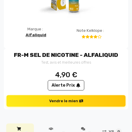
Marque :
Note Kelklope :
Alfaliquid
FR-M SEL DE NICOTINE - ALFALIQUID
Test, avis et meilleures offres
4,90
€
Alerte Prix
Vendre le mien
VS
0