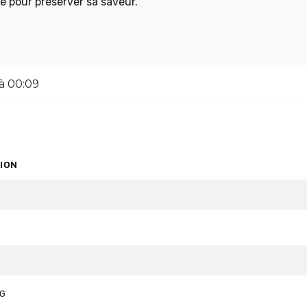
ère pour préserver sa saveur.
 à 00:09
ION
VG