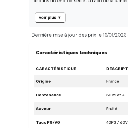
le dans un endroit sec et à l'abri de la lumi
voir plus
▼
Dernière mise à jour des prix le
16/01/2026
Caractéristiques techniques
CARACTÉRISTIQUE
DESCRIPT
Origine
France
Contenance
80 ml et +
Saveur
Fruité
Taux PG/VG
40PG / 60