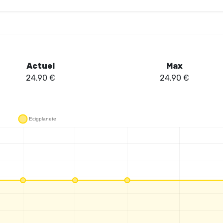
Actuel
Max
24.90
€
24.90
€