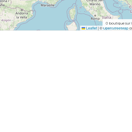
0
boutique sur 
Leaflet
|
©
OpenStreetMap
co