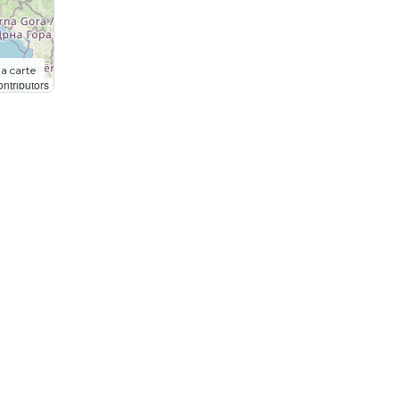
la carte
ntributors