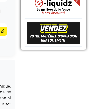
e
nique.
ine de
ène ni
ockez-