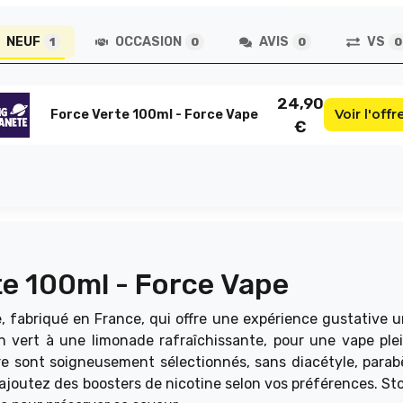
NEUF
OCCASION
AVIS
VS
1
0
0
0
24,90
Voir l'offr
Force Verte 100ml - Force Vape
€
te 100ml - Force Vape
, fabriqué en France, qui offre une expérience gustative u
on vert à une limonade rafraîchissante, pour une vape ple
re sont soigneusement sélectionnés, sans diacétyle, parab
 ajoutez des boosters de nicotine selon vos préférences. St