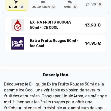
VS
0
NEUF
OCCASION
AVIS
2
0
0
EXTRA FRUITS ROUGES
13,90
€
50ml - ICE COOL
Extra Fruits Rouges 50ml -
14,95
€
Ice Cool
Description
Découvrez le E-liquide Extra Fruits Rouges 50ml de la
gamme Ice Cool, une véritable explosion de saveurs
fruitées et sucrées. Conçu par LiquidArom, ce mélange
met à l'honneur les fruits rouges pour offrir une
fraîcheur intense et irrésistible aux amateurs de vape.