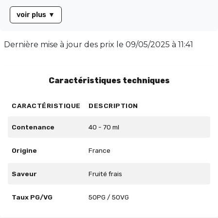
Fabriqué en France, ce e-liquide est conditionné dans
voir plus
▼
un flacon de 60ml rempli à 50ml, sans nicotine (0mg),
vous permettant d'ajouter votre booster préféré. Avec
un équilibre parfait de 50/50 entre PG et VG, il garantit
Dernière mise à jour des prix le
09/05/2025 à 11:41
une expérience de vape douce et savoureuse. Plongez
dans un tourbillon de fraîcheur avec Extra Fruits
Rouges !
Caractéristiques techniques
CARACTÉRISTIQUE
DESCRIPTION
Contenance
40 - 70 ml
Origine
France
Saveur
Fruité frais
Taux PG/VG
50PG / 50VG