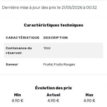
complications. Adoptez cette référence
Dernière mise à jour des prix le
21/05/2026 à 00:32
incontournable, parfaite pour les amateurs de saveurs
de fruits rouges reconnaissables et savoureuses.
Caractéristiques techniques
CARACTÉRISTIQUE
DESCRIPTION
Contenance du
10ml
réservoir
Saveur
Fruité, Fruits Rouges
Évolution des prix
Min
Actuel
Max
4.90
€
4.90
€
4.90
€