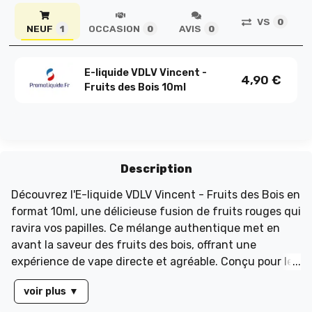
VS
0
NEUF
OCCASION
AVIS
1
0
0
E-liquide VDLV Vincent -
4,90
€
Fruits des Bois 10ml
Description
Découvrez l'E-liquide VDLV Vincent - Fruits des Bois en
format 10ml, une délicieuse fusion de fruits rouges qui
ravira vos papilles. Ce mélange authentique met en
avant la saveur des fruits des bois, offrant une
expérience de vape directe et agréable. Conçu pour le
plaisir simple, cet e-liquide s'adapte à vos envies du
voir plus
▼
moment tout en restant fidèle à son goût fruité. Facile
à utiliser, le format 10ml est idéal pour une vape sans