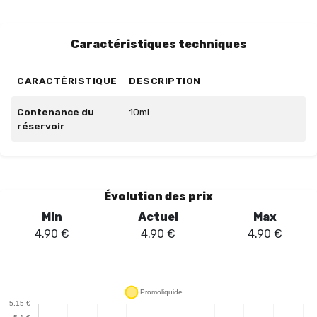
avec sa simplicité et son authenticité. Plongez dans
l'univers des saveurs anisées avec ce produit
incontournable !
Caractéristiques techniques
CARACTÉRISTIQUE
DESCRIPTION
Contenance du
10ml
réservoir
Évolution des prix
Min
Actuel
Max
4.90
€
4.90
€
4.90
€