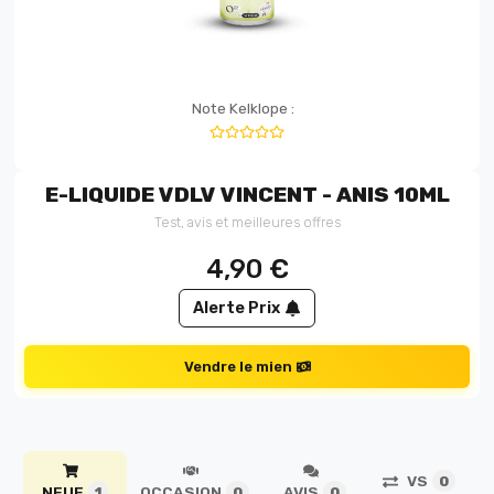
Note Kelklope :
E-LIQUIDE VDLV VINCENT - ANIS 10ML
Test, avis et meilleures offres
4,90
€
Alerte Prix
Vendre le mien
VS
0
NEUF
OCCASION
AVIS
1
0
0