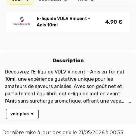
E-liquide VDLV Vincent -
4,90
€
Anis 10ml
Description
Découvrez l'E-liquide VDLV Vincent - Anis en format
10ml, une expérience gustative unique pour les
amateurs de saveurs anisées. Avec son goût net et
parfaitement équilibré, cet e-liquide met en avant
l'Anis sans surcharge aromatique, offrant une vape
agréable et accessible. Pratique et facile à transporter,
voir plus
▼
le flacon de 10ml est idéal pour une utilisation
quotidienne. Que vous soyez un vapoteur débutant ou
expérimenté, l'Anis 10ml saura séduire vos papilles
Dernière mise à jour des prix le
21/05/2026 à 00:33