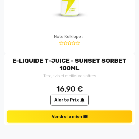
Note Kelklope :
E-LIQUIDE T-JUICE - SUNSET SORBET
100ML
Test, avis et meilleures offres
16,90
€
Alerte Prix
Vendre le mien