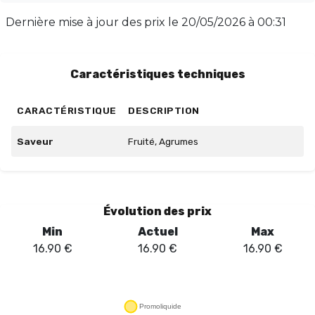
satisfaisante. Profitez de ce grand format de 100ml
Dernière mise à jour des prix le
20/05/2026 à 00:31
pour savourer plus longtemps cette recette
rafraîchissante et simple, idéale pour diversifier votre
collection de e-liquides.
Caractéristiques techniques
CARACTÉRISTIQUE
DESCRIPTION
Saveur
Fruité, Agrumes
Évolution des prix
Min
Actuel
Max
16.90
€
16.90
€
16.90
€