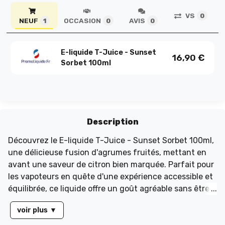
VS
0
NEUF
OCCASION
AVIS
1
0
0
E-liquide T-Juice - Sunset
16,90
€
Sorbet 100ml
Description
Découvrez le E-liquide T-Juice - Sunset Sorbet 100ml,
une délicieuse fusion d'agrumes fruités, mettant en
avant une saveur de citron bien marquée. Parfait pour
les vapoteurs en quête d'une expérience accessible et
équilibrée, ce liquide offre un goût agréable sans être
trop intense. Avec son ratio de 50/50, Sunset Sorbet
voir plus
▼
garantit une excellente restitution des arômes, un
confort en gorge optimal et une production de vapeur