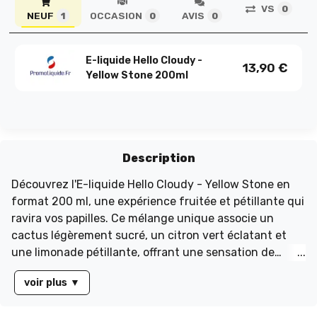
VS
0
NEUF
OCCASION
AVIS
1
0
0
E-liquide Hello Cloudy -
13,90
€
Yellow Stone 200ml
Description
Découvrez l'E-liquide Hello Cloudy - Yellow Stone en
format 200 ml, une expérience fruitée et pétillante qui
ravira vos papilles. Ce mélange unique associe un
cactus légèrement sucré, un citron vert éclatant et
une limonade pétillante, offrant une sensation de
fraîcheur dès la première inhalation. Avec un ratio
voir plus
▼
PG/VG de 50/50, il garantit une vape équilibrée, légère
en gorge et riche en saveurs, parfaite pour les pods