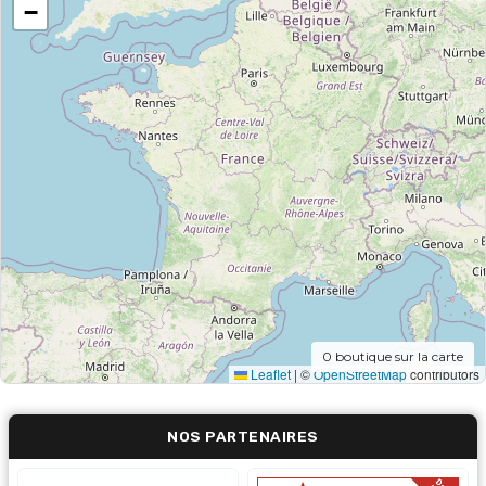
−
0
boutique sur la carte
Leaflet
|
©
OpenStreetMap
contributors
NOS PARTENAIRES