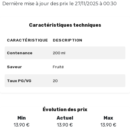
modernes et les clearomiseurs axés sur le goût. Idéal
Dernière mise à jour des prix le
27/11/2025 à 00:30
pour les amateurs de fraîcheur, Yellow Stone se
distingue par son originalité et son côté désaltérant,
surtout en été.
Caractéristiques techniques
CARACTÉRISTIQUE
DESCRIPTION
Contenance
200 ml
Saveur
Fruité
Taux PG/VG
20
Évolution des prix
Min
Actuel
Max
13.90
€
13.90
€
13.90
€