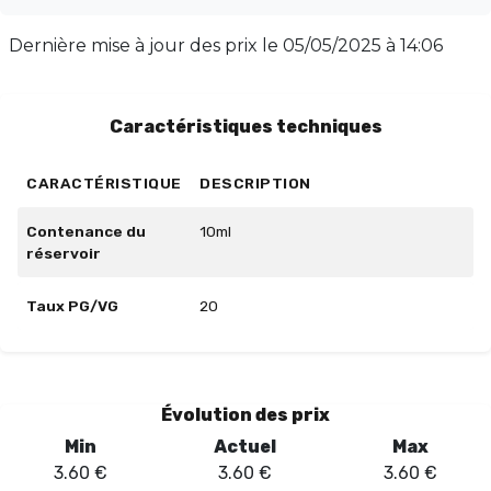
fraîcheur instantanée, cet e-liquide garantit un hit
doux et agréable grâce à sa formule en sel de nicotine.
Dernière mise à jour des prix le
05/05/2025 à 14:06
Compatible avec les puffs Tornado RandM, il est parfait
pour des recharges rapides tout au long de la journée.
Caractéristiques techniques
CARACTÉRISTIQUE
DESCRIPTION
Contenance du
10ml
réservoir
Taux PG/VG
20
Évolution des prix
Min
Actuel
Max
3.60
€
3.60
€
3.60
€