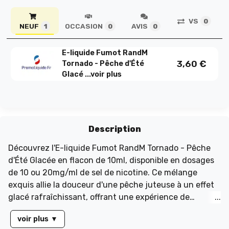
VS
0
NEUF
OCCASION
AVIS
1
0
0
E-liquide Fumot RandM
3,60
€
Tornado - Pêche d'Été
Glacé ...
voir plus
Description
Découvrez l'E-liquide Fumot RandM Tornado - Pêche
d'Été Glacée en flacon de 10ml, disponible en dosages
de 10 ou 20mg/ml de sel de nicotine. Ce mélange
exquis allie la douceur d'une pêche juteuse à un effet
glacé rafraîchissant, offrant une expérience de
vapotage estivale inégalée. Idéal pour ceux qui
voir plus
▼
recherchent une saveur sucrée et une sensation de