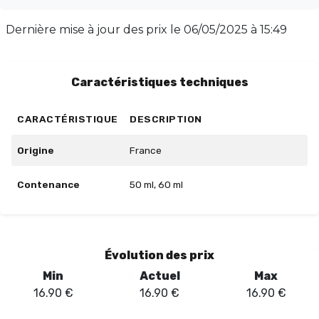
présente un ratio équilibré de 50/50 en propylène
glycol et glycérine végétale. Sans nicotine à la base, il
Dernière mise à jour des prix le
06/05/2025 à 15:49
vous permet d'ajuster selon vos préférences. Son
flacon en PET recyclé est sécurisé pour les enfants,
alliant praticité et respect de l'environnement.
Caractéristiques techniques
CARACTÉRISTIQUE
DESCRIPTION
Origine
France
Contenance
50 ml, 60 ml
Évolution des prix
Min
Actuel
Max
16.90
€
16.90
€
16.90
€