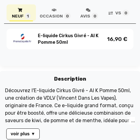
VS
0
NEUF
OCCASION
AVIS
1
0
0
E-liquide Cirkus Givré - Al K
16,90
€
Pomme 50ml
Description
Découvrez l'E-liquide Cirkus Givré - Al K Pomme 50ml,
une création de VDLV (Vincent Dans Les Vapes),
originaire de France. Ce e-liquide grand format, conçu
pour être boosté, offre une délicieuse combinaison de
saveurs de kiwi, de pomme et de menthe, idéale pour
les amateurs de sensations fraîches. Avec une
voir plus
▼
contenance de 50 ml dans un flacon de 60 ml, il