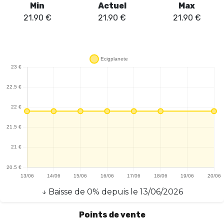
Min
Actuel
Max
21.90
€
21.90
€
21.90
€
↓
Baisse
de
0
% depuis le
13/06/2026
Points de vente