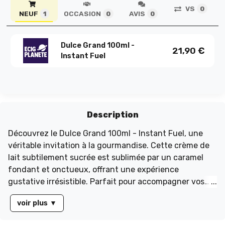
VS
0
NEUF
OCCASION
AVIS
1
0
0
Dulce Grand 100ml -
21,90
€
Instant Fuel
Description
Découvrez le Dulce Grand 100ml - Instant Fuel, une
véritable invitation à la gourmandise. Cette crème de
lait subtilement sucrée est sublimée par un caramel
fondant et onctueux, offrant une expérience
gustative irrésistible. Parfait pour accompagner vos
moments de détente, ce délice se déguste idéalement
voir plus
▼
devant un bon film. Présenté dans un flacon de 120ml
rempli à 100ml, ce produit est sans nicotine (0mg) et