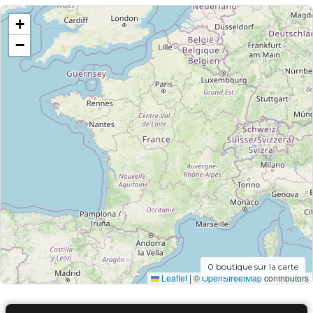
+
−
0
boutique sur la carte
Leaflet
|
©
OpenStreetMap
contributors