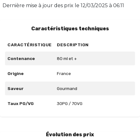
propose un ratio PG/VG de 30/70, garantissant une
Dernière mise à jour des prix le
12/03/2025 à 06:11
vapeur dense et savoureuse. Laissez-vous séduire par
cette douceur exquise et enrichissez vos instants de
plaisir.
Caractéristiques techniques
CARACTÉRISTIQUE
DESCRIPTION
Contenance
80 ml et +
Origine
France
Saveur
Gourmand
Taux PG/VG
30PG / 70VG
Évolution des prix