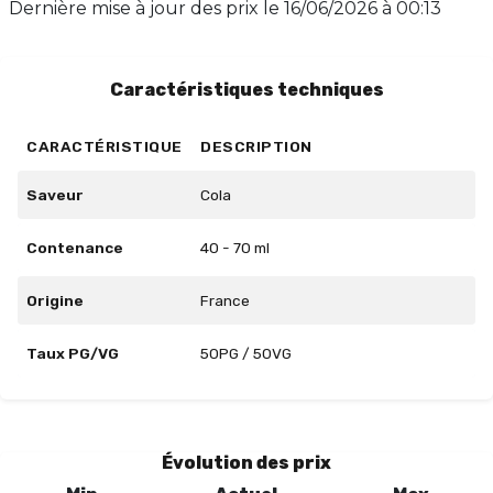
Dernière mise à jour des prix le
16/06/2026 à 00:13
bien secouer le flacon après ajout et à le conserver à
l'abri de la lumière. Profitez d'une vape délicieuse et
authentique avec Dubaï Chocovape !
Caractéristiques techniques
CARACTÉRISTIQUE
DESCRIPTION
Saveur
Cola
Contenance
40 - 70 ml
Origine
France
Taux PG/VG
50PG / 50VG
Évolution des prix