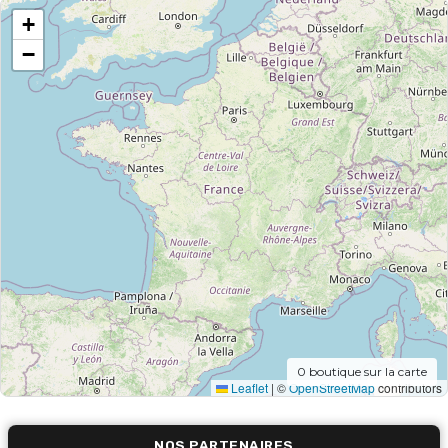
+
−
0
boutique sur la carte
Leaflet
|
©
OpenStreetMap
contributors
NOS PARTENAIRES