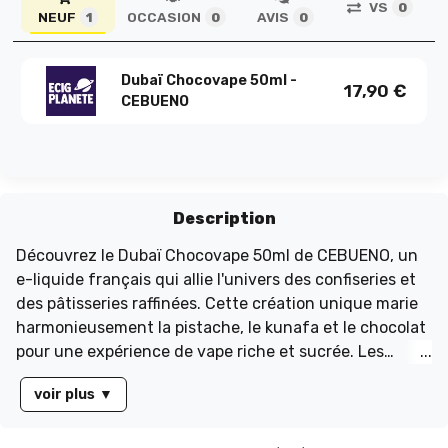
VS
0
NEUF
OCCASION
AVIS
1
0
0
Dubaï Chocovape 50ml -
17,90
€
CEBUENO
Description
Découvrez le Dubaï Chocovape 50ml de CEBUENO, un
e-liquide français qui allie l'univers des confiseries et
des pâtisseries raffinées. Cette création unique marie
harmonieusement la pistache, le kunafa et le chocolat
pour une expérience de vape riche et sucrée. Les
arômes utilisés sont de qualité alimentaire, sans
voir plus
▼
diacétyle, parabène ni ambrox, garantissant une vape
saine. Pour personnaliser votre e-liquide, ajoutez des
boosters de nicotine selon vos préférences. Pensez à