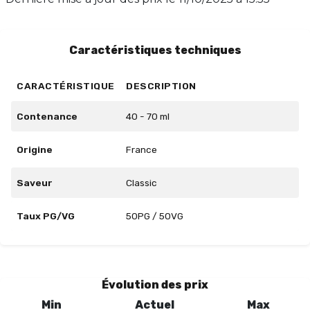
une vape harmonieuse. Laissez-vous séduire par cette
création inoubliable qui allie puissance et douceur.
Caractéristiques techniques
CARACTÉRISTIQUE
DESCRIPTION
Contenance
40 - 70 ml
Origine
France
Saveur
Classic
Taux PG/VG
50PG / 50VG
Évolution des prix
Min
Actuel
Max