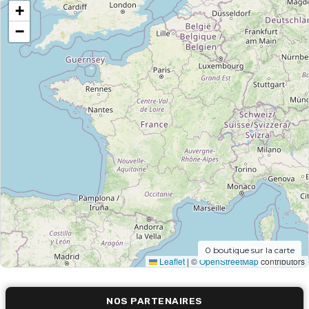
+
−
0
boutique sur la carte
Leaflet
|
©
OpenStreetMap
contributors
NOS PARTENAIRES