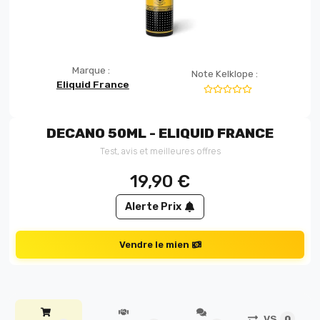
Marque :
Note Kelklope :
Eliquid France
DECANO 50ML - ELIQUID FRANCE
Test, avis et meilleures offres
19,90
€
Alerte Prix
Vendre le mien
VS
0