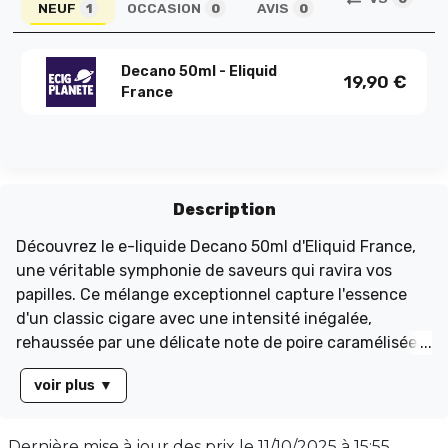
NEUF
OCCASION
AVIS
1
0
0
Decano 50ml - Eliquid
19,90
€
France
Description
Découvrez le e-liquide Decano 50ml d'Eliquid France,
une véritable symphonie de saveurs qui ravira vos
papilles. Ce mélange exceptionnel capture l'essence
d'un classic cigare avec une intensité inégalée,
rehaussée par une délicate note de poire caramélisée
pour une touche de douceur. Parfaitement équilibré,
voir plus
▼
ce e-liquide offre une expérience gustative unique.
Présenté dans un flacon de 70 ml rempli à 50 ml sans
nicotine, il propose un ratio PG/VG de 50/50, idéal pour
Dernière mise à jour des prix le
11/10/2025 à 15:55