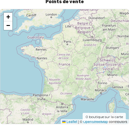
Points de vente
+
−
0
boutique sur la carte
Leaflet
|
©
OpenStreetMap
contributors