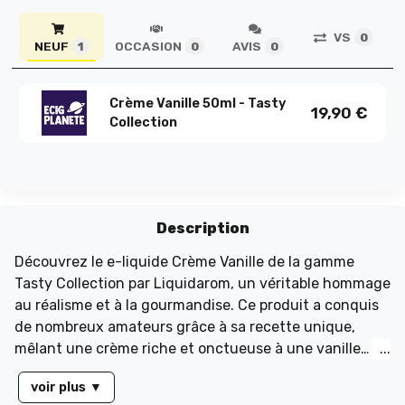
VS
0
NEUF
OCCASION
AVIS
1
0
0
Crème Vanille 50ml - Tasty
19,90
€
Collection
Description
Découvrez le e-liquide Crème Vanille de la gamme
Tasty Collection par Liquidarom, un véritable hommage
au réalisme et à la gourmandise. Ce produit a conquis
de nombreux amateurs grâce à sa recette unique,
mêlant une crème riche et onctueuse à une vanille
délicate. Le savoir-faire de Liquidarom se reflète dans
voir plus
▼
chaque goutte de ce e-liquide, offrant une expérience