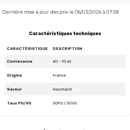
de vape inégalée. Disponible en flacon de 60ml, rempli
à 50ml sans nicotine, il propose un équilibre parfait
Dernière mise à jour des prix le
06/03/2026 à 07:58
avec un taux PG/VG de 50/50. Laissez-vous séduire
par ce délice vanillé et enrichissez votre collection de
saveurs.
Caractéristiques techniques
CARACTÉRISTIQUE
DESCRIPTION
Contenance
40 - 70 ml
Origine
France
Saveur
Gourmand
Taux PG/VG
50PG / 50VG