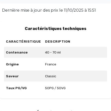
nicotine, offre un ratio PG/VG de 50/50, garantissant
une expérience de vapotage harmonieuse. Laissez-
Dernière mise à jour des prix le
11/10/2025 à 15:51
vous surprendre par ce juice riche en saveurs, idéal
pour les amateurs de découvertes sensorielles.
Caractéristiques techniques
CARACTÉRISTIQUE
DESCRIPTION
Contenance
40 - 70 ml
Origine
France
Saveur
Classic
Taux PG/VG
50PG / 50VG