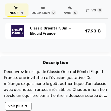
VS
0
NEUF
OCCASION
AVIS
1
0
0
Classic Oriental 50ml -
17,90
€
Eliquid France
Description
Découvrez le e-liquide Classic Oriental 50ml d'Eliquid
France, une invitation à l'évasion gustative. Ce
mélange exquis marie le goût authentique d'un classic
avec des notes fruitées irrésistibles. Chaque inhalation
révèle un équilibre parfait entre la douceur sucrée des
fruits rouges et la fraîcheur délicate du melon. Ce e-
voir plus
▼
liquide, proposé en flacon de 70 ml rempli à 50 ml sans