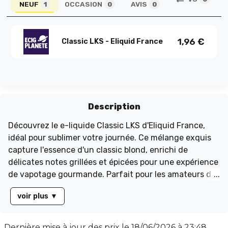
NEUF
OCCASION
AVIS
1
0
0
1,96
€
Classic LKS - Eliquid France
Description
Découvrez le e-liquide Classic LKS d'Eliquid France,
idéal pour sublimer votre journée. Ce mélange exquis
capture l'essence d'un classic blond, enrichi de
délicates notes grillées et épicées pour une expérience
de vapotage gourmande. Parfait pour les amateurs de
classics raffinés, cet e-liquide offre une saveur
voir plus
▼
irrésistible qui séduira tous les vapoteurs en quête de
plaisir authentique. Disponible en flacon de 10 ml, il
présente un ratio PG/VG de 70/30, garantissant une
Dernière mise à jour des prix le
18/06/2026 à 23:48