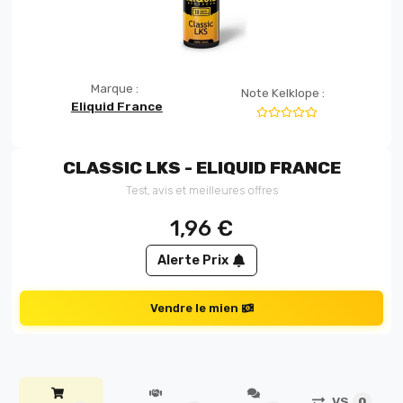
Marque :
Note Kelklope :
Eliquid France
CLASSIC LKS - ELIQUID FRANCE
Test, avis et meilleures offres
1,96
€
Alerte Prix
Vendre le mien
VS
0