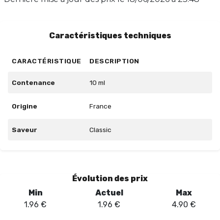
vapeur généreuse et une restitution optimale des
saveurs. Profitez d'un moment de détente avec Classic
LKS, votre compagnon de vapotage par excellence.
Caractéristiques techniques
CARACTÉRISTIQUE
DESCRIPTION
Contenance
10 ml
Origine
France
Saveur
Classic
Évolution des prix
Min
Actuel
Max
1.96
€
1.96
€
4.90
€