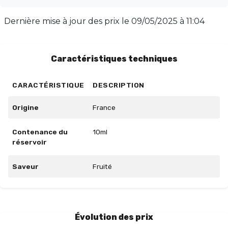
CITRON GIVRÉ est idéal pour les amateurs de saveurs
fruitées et rafraîchissantes. Offrez-vous une pause
Dernière mise à jour des prix le
09/05/2025 à 11:04
revitalisante avec ce délice citronné, parfait pour vos
moments de vape.
Caractéristiques techniques
CARACTÉRISTIQUE
DESCRIPTION
Origine
France
Contenance du
10ml
réservoir
Saveur
Fruité
Évolution des prix