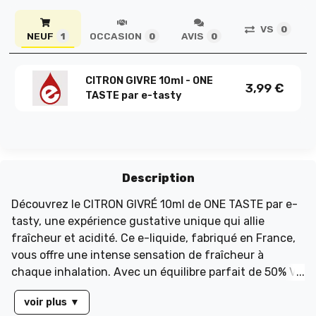
VS
0
NEUF
OCCASION
AVIS
1
0
0
CITRON GIVRE 10ml - ONE
3,99
€
TASTE par e-tasty
Description
Découvrez le CITRON GIVRÉ 10ml de ONE TASTE par e-
tasty, une expérience gustative unique qui allie
fraîcheur et acidité. Ce e-liquide, fabriqué en France,
vous offre une intense sensation de fraîcheur à
chaque inhalation. Avec un équilibre parfait de 50% VG
et 50% PG, il garantit une vapeur riche et savoureuse.
voir plus
▼
Présenté dans un flacon en plastique pratique, le