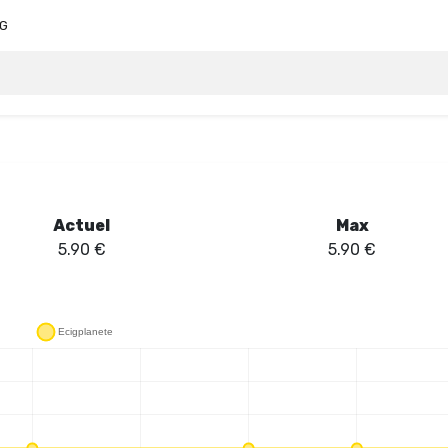
VG
Actuel
Max
5.90
€
5.90
€