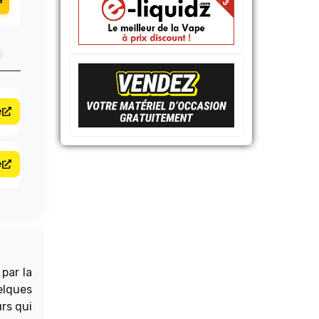
e
e
par la
elques
rs qui