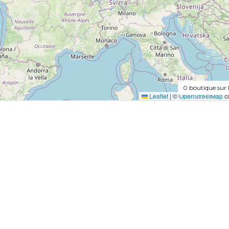
0
boutique sur 
Leaflet
|
©
OpenStreetMap
co