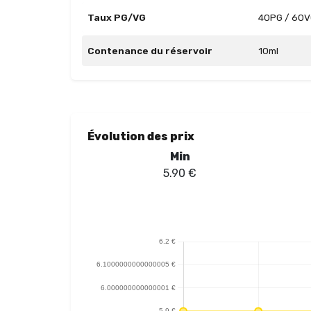
Taux PG/VG
40PG / 60
Contenance du réservoir
10ml
Évolution des prix
Min
5.90
€