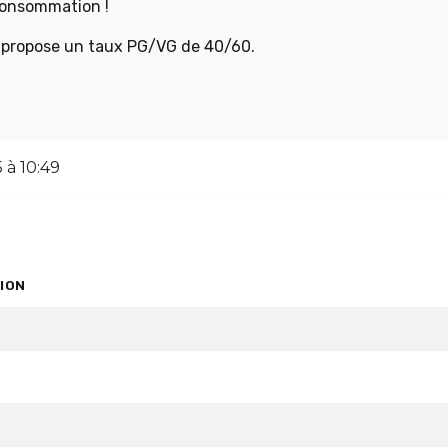
consommation !
et propose un taux PG/VG de 40/60.
 à 10:49
ION