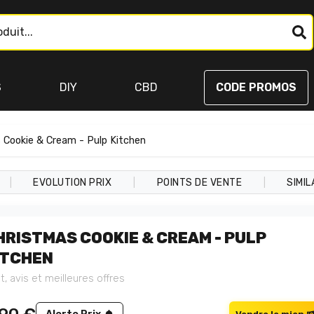
S
DIY
CBD
CODE PROMOS
 Cookie & Cream - Pulp Kitchen
|
|
|
EVOLUTION PRIX
POINTS DE VENTE
SIMIL
HRISTMAS COOKIE & CREAM - PULP
ITCHEN
t, avis et meilleures offres