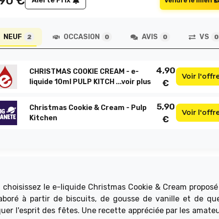
,90
€
Alerte Prix
Vendre le mien
NEUF
OCCASION
AVIS
VS
2
0
0
0
4,90
CHRISTMAS COOKIE CREAM - e-
Voir l'offr
liquide 10ml PULP KITCH ...
voir plus
€
5,90
Christmas Cookie & Cream - Pulp
Voir l'offr
Kitchen
€
 choisissez le e-liquide Christmas Cookie & Cream proposé 
laboré à partir de biscuits, de gousse de vanille et de qu
uer l'esprit des fêtes. Une recette appréciée par les amateu