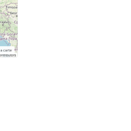
la carte
ntributors