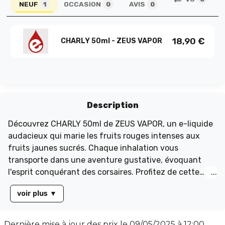
NEUF
OCCASION
AVIS
1
0
0
18,90
€
CHARLY 50ml - ZEUS VAPOR
Description
Découvrez CHARLY 50ml de ZEUS VAPOR, un e-liquide
audacieux qui marie les fruits rouges intenses aux
fruits jaunes sucrés. Chaque inhalation vous
transporte dans une aventure gustative, évoquant
l'esprit conquérant des corsaires. Profitez de cette
expérience unique sur e-liquidz.com, où nous vous
voir plus
▼
proposons des prix imbattables directement du
fabricant. Ne manquez pas notre offre spéciale pour
votre deuxième achat, et embarquez pour un voyage
Dernière mise à jour des prix le
09/05/2025 à 12:00