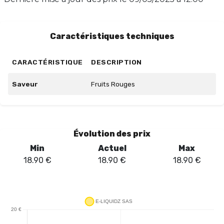
de saveurs exotiques et familières avec CHARLY.
Transformez votre vape en une véritable épopée !
Caractéristiques techniques
CARACTÉRISTIQUE
DESCRIPTION
Saveur
Fruits Rouges
Évolution des prix
Min
Actuel
Max
18.90
€
18.90
€
18.90
€