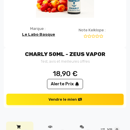
Marque :
Note Kelklope :
Le Labo Basque
CHARLY 50ML - ZEUS VAPOR
Test, avis et meilleures offres
18,90
€
Alerte Prix
Vendre le mien
VS
0