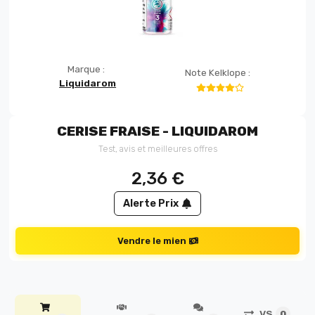
Marque :
Note Kelklope :
Liquidarom
CERISE FRAISE - LIQUIDAROM
Test, avis et meilleures offres
2,36
€
Alerte Prix
Vendre le mien
VS
0