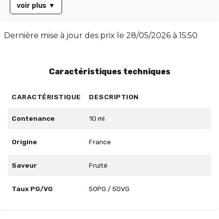
voir plus
▼
papilles. Disponible en flacon de 10 ml, Cerise Fraise
propose un ratio PG/VG de 70/30, idéal pour une
vapeur dense et une restitution optimale des saveurs.
Dernière mise à jour des prix le
28/05/2026 à 15:50
Laissez-vous séduire par cette harmonie fruitée et
savourez chaque bouffée.
Caractéristiques techniques
CARACTÉRISTIQUE
DESCRIPTION
Contenance
10 ml
Origine
France
Saveur
Fruité
Taux PG/VG
50PG / 50VG