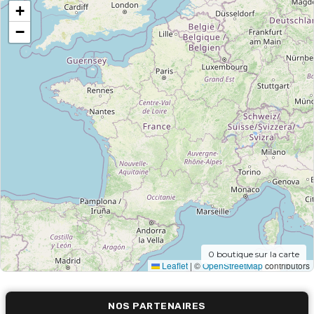
+
−
0
boutique sur la carte
Leaflet
|
©
OpenStreetMap
contributors
NOS PARTENAIRES