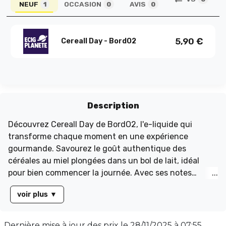
NEUF
OCCASION
AVIS
1
0
0
5,90
€
Cereall Day - BordO2
Description
Découvrez Cereall Day de BordO2, l'e-liquide qui
transforme chaque moment en une expérience
gourmande. Savourez le goût authentique des
céréales au miel plongées dans un bol de lait, idéal
pour bien commencer la journée. Avec ses notes
sucrées de miel et de caramel, ce mélange vous
voir plus
▼
incitera à sortir du lit avec enthousiasme. Parfait pour
une pause détente en soirée, ce e-liquide accompagne
vos moments de vape tout au long de la journée.
Dernière mise à jour des prix le
28/11/2025 à 07:55