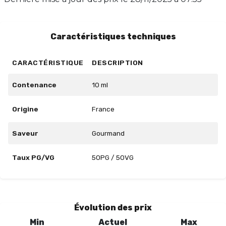
Disponible en flacon de 10 ml, Cereall Day offre un
équilibre parfait avec un taux PG/VG de 50/50.
Profitez d'une vape douce et savoureuse à chaque
Caractéristiques techniques
bouffée.
CARACTÉRISTIQUE
DESCRIPTION
Contenance
10 ml
Origine
France
Saveur
Gourmand
Taux PG/VG
50PG / 50VG
Évolution des prix
Min
Actuel
Max