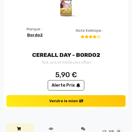
Marque :
Note Kelklope :
Bordo2
CEREALL DAY - BORDO2
Test, avis et meilleures offres
5,90
€
Alerte Prix
Vendre le mien
VS
0