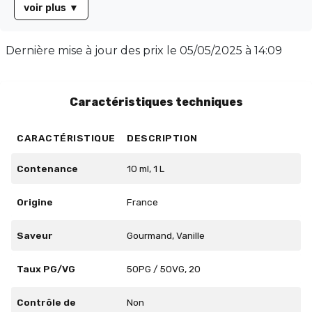
voir plus
▼
proposé en flacon de 10 ml, avec un équilibre parfait de
50/50 entre propylène glycol et glycérine végétale,
garantissant une expérience de vapotage
Dernière mise à jour des prix le
05/05/2025 à 14:09
harmonieuse. Plongez dans l'univers du café italien et
laissez-vous transporter par ses arômes riches et
réconfortants.
Caractéristiques techniques
CARACTÉRISTIQUE
DESCRIPTION
Contenance
10 ml, 1 L
Origine
France
Saveur
Gourmand, Vanille
Taux PG/VG
50PG / 50VG, 20
Contrôle de
Non