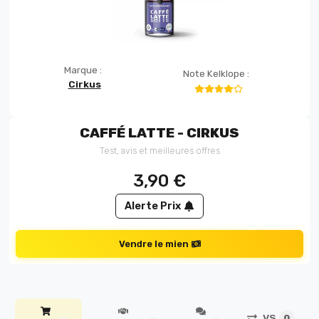
Marque :
Note Kelklope :
Cirkus
CAFFÉ LATTE - CIRKUS
Test, avis et meilleures offres
3,90
€
Alerte Prix
Vendre le mien
VS
0