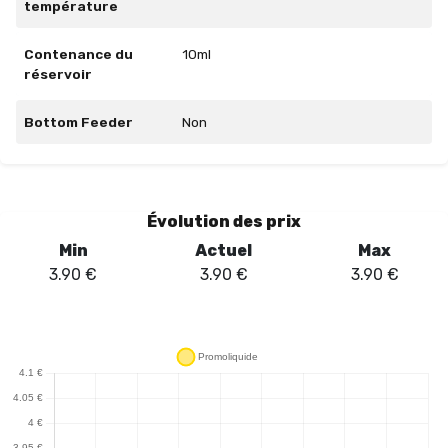
température
Contenance du
10ml
réservoir
Bottom Feeder
Non
Évolution des prix
Min
Actuel
Max
3.90
€
3.90
€
3.90
€