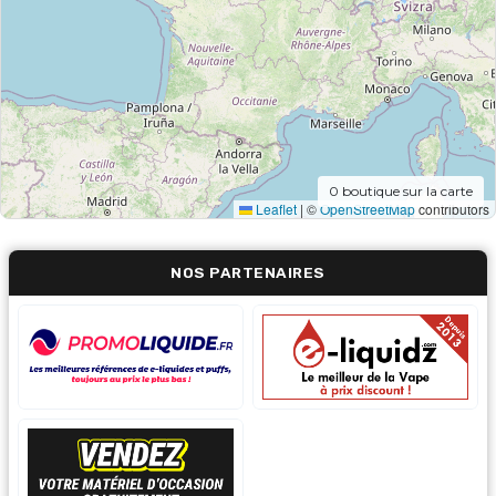
0
boutique sur la carte
Leaflet
|
©
OpenStreetMap
contributors
NOS PARTENAIRES