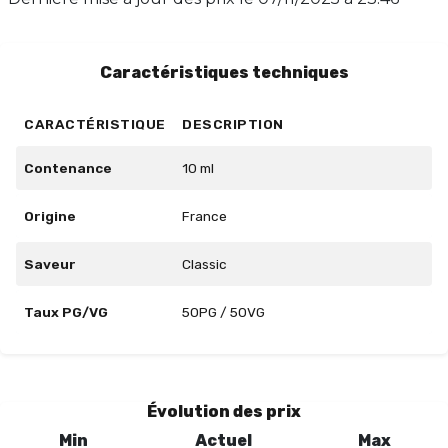
séduire par ce mélange harmonieux et savourez
chaque bouffée.
Caractéristiques techniques
CARACTÉRISTIQUE
DESCRIPTION
Contenance
10 ml
Origine
France
Saveur
Classic
Taux PG/VG
50PG / 50VG
Évolution des prix
Min
Actuel
Max