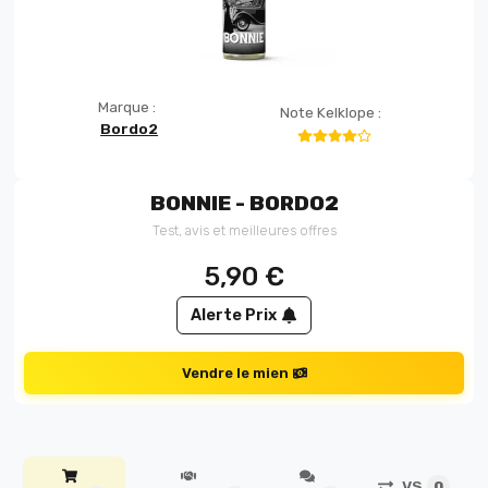
Marque :
Note Kelklope :
Bordo2
BONNIE - BORDO2
Test, avis et meilleures offres
5,90
€
Alerte Prix
Vendre le mien
VS
0