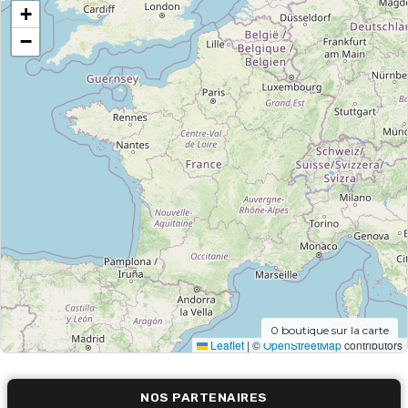
+
−
0
boutique sur la carte
Leaflet
|
©
OpenStreetMap
contributors
NOS PARTENAIRES