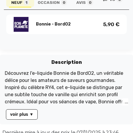
NEUF
OCCASION
AVIS
1
0
0
5,90
€
Bonnie - BordO2
Description
Découvrez l'e-liquide Bonnie de BordO2, un véritable
délice pour les amateurs de saveurs gourmandes.
Inspiré du célèbre RY4, cet e-liquide se distingue par
une subtile touche de vanille qui enrichit son profil
crémeux. Idéal pour vos séances de vape, Bonnie offre
une expérience douce et savoureuse, parfaite pour les
voir plus
▼
débutants comme pour les vapoteurs expérimentés.
Disponible en flacon de 10 ml, il présente un équilibre
parfait avec un ratio PG/VG de 50/50. Laissez-vous
Dernière mise à jour des prix le
07/11/2025 à 23:46