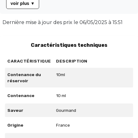
voir plus
▼
allié préféré. Disponible en flacon de 10 ml, il propose
un équilibre parfait avec un taux PG/VG de 50/50,
garantissant une expérience de vapotage optimale.
Dernière mise à jour des prix le
06/05/2025 à 15:51
Faites de Bonbon Fraise votre compagnon quotidien
pour une touche de gourmandise à chaque bouffée.
Caractéristiques techniques
CARACTÉRISTIQUE
DESCRIPTION
Contenance du
10ml
réservoir
Contenance
10 ml
Saveur
Gourmand
Origine
France