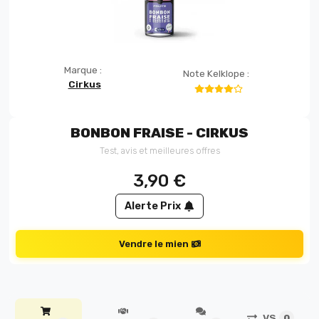
Marque :
Note Kelklope :
Cirkus
BONBON FRAISE - CIRKUS
Test, avis et meilleures offres
3,90
€
Alerte Prix
Vendre le mien
VS
0