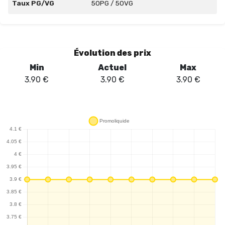
Taux PG/VG
50PG / 50VG
Évolution des prix
Min
Actuel
Max
3.90
€
3.90
€
3.90
€