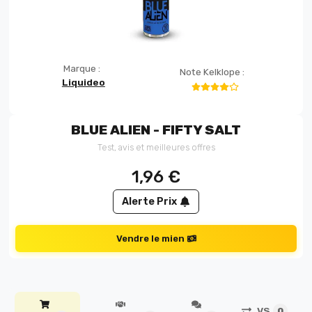
Marque :
Note Kelklope :
Liquideo
BLUE ALIEN - FIFTY SALT
Test, avis et meilleures offres
1,96
€
Alerte Prix
Vendre le mien
VS
0