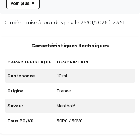
voir plus
▼
expérience sensorielle intense, captivant vos papilles à
l'inspiration comme à l'expiration. Disponible en flacon
de 10 ml, Blue Alien propose un équilibre parfait avec
Dernière mise à jour des prix le
25/01/2026 à 23:51
un taux PG/VG de 50/50, idéal pour une vape
harmonieuse. Profitez d'un plaisir quotidien
incomparable avec ce e-liquide riche en saveurs.
Caractéristiques techniques
CARACTÉRISTIQUE
DESCRIPTION
Contenance
10 ml
Origine
France
Saveur
Mentholé
Taux PG/VG
50PG / 50VG