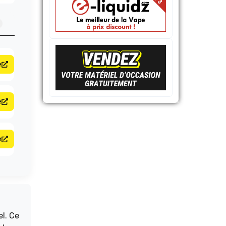
e
e
e
l. Ce