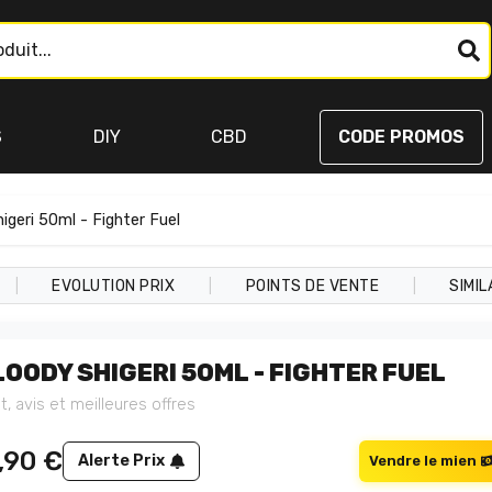
S
DIY
CBD
CODE PROMOS
igeri 50ml - Fighter Fuel
|
|
|
EVOLUTION PRIX
POINTS DE VENTE
SIMIL
LOODY SHIGERI 50ML - FIGHTER FUEL
t, avis et meilleures offres
,90
€
Alerte Prix
Vendre le mien