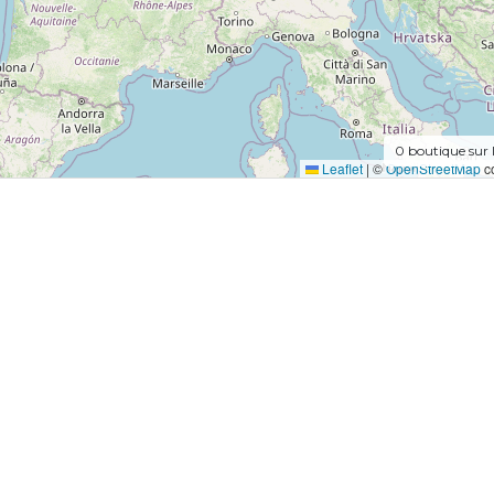
0
boutique sur 
Leaflet
|
©
OpenStreetMap
co