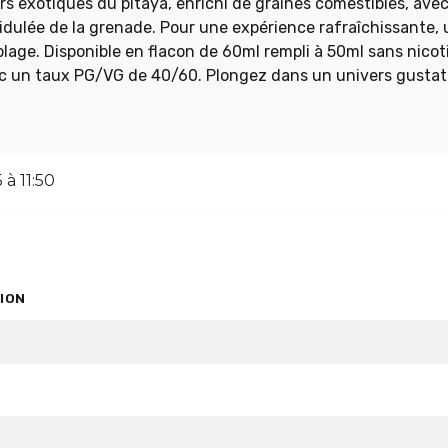
 exotiques du pitaya, enrichi de graines comestibles, avec
idulée de la grenade. Pour une expérience rafraîchissante,
lage. Disponible en flacon de 60ml rempli à 50ml sans nicoti
vec un taux PG/VG de 40/60. Plongez dans un univers gustat
à 11:50
ION