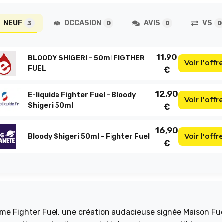
NEUF
OCCASION
AVIS
VS
3
0
0
0
11,90
BLOODY SHIGERI - 50ml FIGTHER
Voir l'offr
FUEL
€
12,90
E-liquide Fighter Fuel - Bloody
Voir l'offr
Shigeri 50ml
€
16,90
Voir l'offr
Bloody Shigeri 50ml - Fighter Fuel
€
me Fighter Fuel, une création audacieuse signée Maison Fue