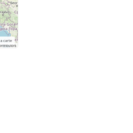
la carte
ntributors