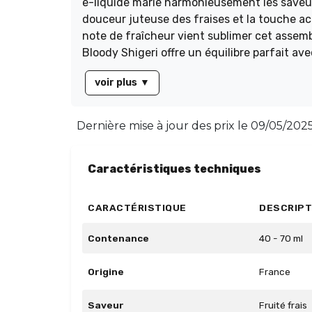
e-liquide marie harmonieusement les saveurs
douceur juteuse des fraises et la touche ac
note de fraîcheur vient sublimer cet assemb
Bloody Shigeri offre un équilibre parfait a
unique et intense.
voir plus
▼
Dernière mise à jour des prix le
09/05/2025 
Caractéristiques techniques
CARACTÉRISTIQUE
DESCRIPT
Contenance
40 - 70 ml
Origine
France
Saveur
Fruité frais