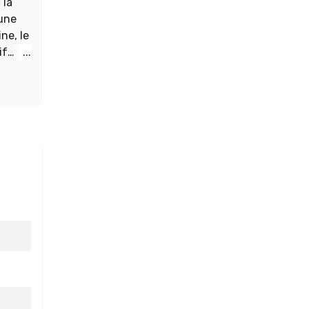
 la
 une
ne, le
if