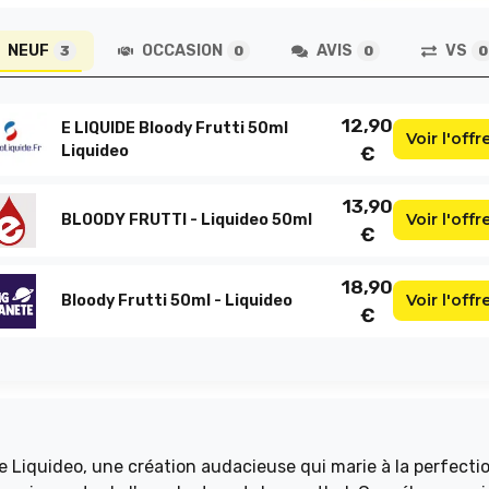
NEUF
OCCASION
AVIS
VS
3
0
0
0
12,90
E LIQUIDE Bloody Frutti 50ml
Voir l'offr
Liquideo
€
13,90
Voir l'offr
BLOODY FRUTTI - Liquideo 50ml
€
18,90
Voir l'offr
Bloody Frutti 50ml - Liquideo
€
e Liquideo, une création audacieuse qui marie à la perfectio