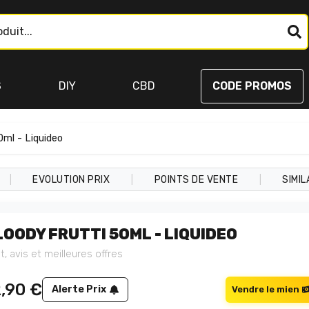
S
DIY
CBD
CODE PROMOS
0ml - Liquideo
|
|
|
EVOLUTION PRIX
POINTS DE VENTE
SIMIL
LOODY FRUTTI 50ML - LIQUIDEO
t, avis et meilleures offres
2,90
€
Alerte Prix
Vendre le mien