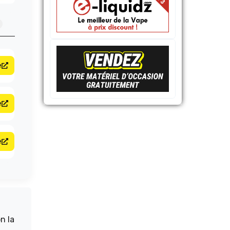
e
e
e
n la