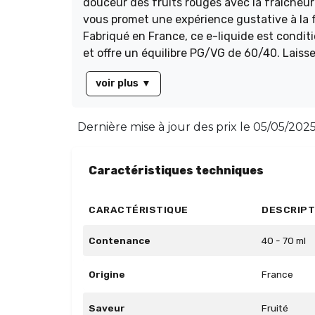
douceur des fruits rouges avec la fraîcheu
vous promet une expérience gustative à la fo
Fabriqué en France, ce e-liquide est condit
et offre un équilibre PG/VG de 60/40. Laiss
frissonner de plaisir à chaque bouffée.
voir plus
▼
Dernière mise à jour des prix le
05/05/2025
Caractéristiques techniques
CARACTÉRISTIQUE
DESCRIPT
Contenance
40 - 70 ml
Origine
France
Saveur
Fruité