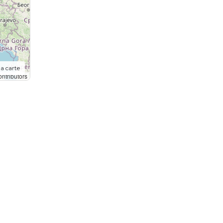
la carte
ntributors