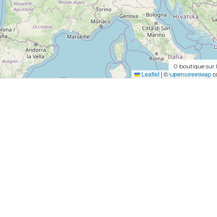
0
boutique sur 
Leaflet
|
©
OpenStreetMap
co