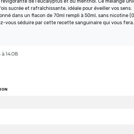
r revigorante de l'eucalyptus et du menthol. Ce mélange un
is sucrée et rafraîchissante, idéale pour éveiller vos sens.
ionné dans un flacon de 70ml rempli à 50ml, sans nicotine (
ez-vous séduire par cette recette sanguinaire qui vous fera
 à 14:08
ION