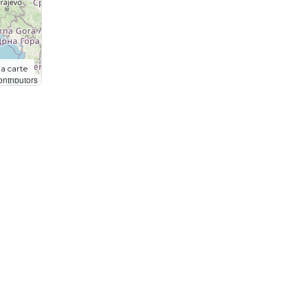
la carte
ntributors