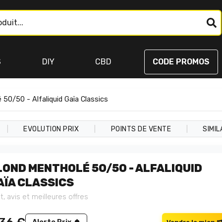
S
DIY
CBD
CODE PROMOS
 50/50 - Alfaliquid Gaïa Classics
|
|
|
EVOLUTION PRIX
POINTS DE VENTE
SIMIL
LOND MENTHOLÉ 50/50 - ALFALIQUID
AÏA CLASSICS
t, avis et meilleures offres