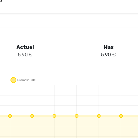
G
Actuel
Max
5.90
€
5.90
€