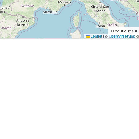
0
boutique sur 
Leaflet
|
©
OpenStreetMap
co