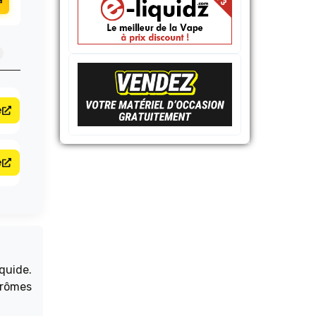
e
e
quide.
arômes