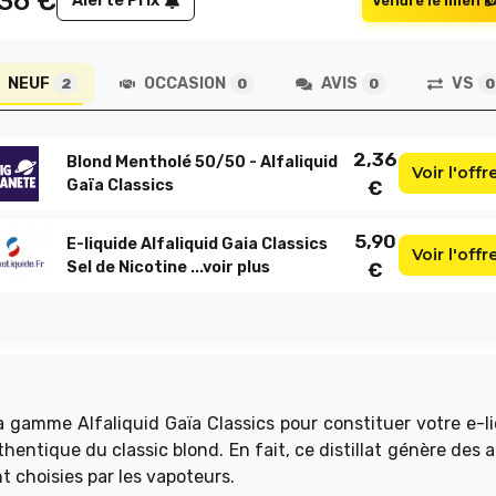
,36
€
Alerte Prix
Vendre le mien
NEUF
OCCASION
AVIS
VS
2
0
0
0
2,36
Blond Mentholé 50/50 - Alfaliquid
Voir l'offr
Gaïa Classics
€
5,90
E-liquide Alfaliquid Gaia Classics
Voir l'offr
Sel de Nicotine ...
voir plus
€
gamme Alfaliquid Gaïa Classics pour constituer votre e-li
entique du classic blond. En fait, ce distillat génère des 
t choisies par les vapoteurs.