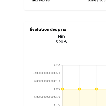
Taux PG/VG
50PG / 50V
Évolution des prix
Min
5.90
€