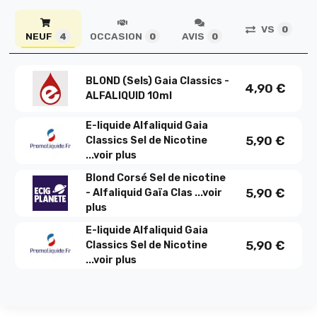
VS
0
NEUF
OCCASION
AVIS
4
0
0
BLOND (Sels) Gaia Classics -
4,90
€
ALFALIQUID 10ml
E-liquide Alfaliquid Gaia
5,90
€
Classics Sel de Nicotine
...
voir plus
Blond Corsé Sel de nicotine
5,90
€
- Alfaliquid Gaïa Clas ...
voir
plus
E-liquide Alfaliquid Gaia
5,90
€
Classics Sel de Nicotine
...
voir plus