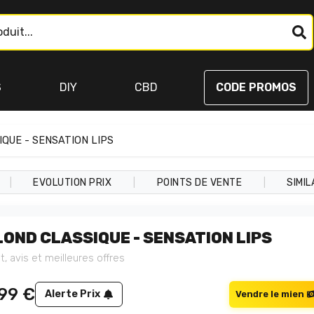
S
DIY
CBD
CODE PROMOS
QUE - SENSATION LIPS
|
|
|
EVOLUTION PRIX
POINTS DE VENTE
SIMIL
LOND CLASSIQUE - SENSATION LIPS
t, avis et meilleures offres
,99
€
Alerte Prix
Vendre le mien