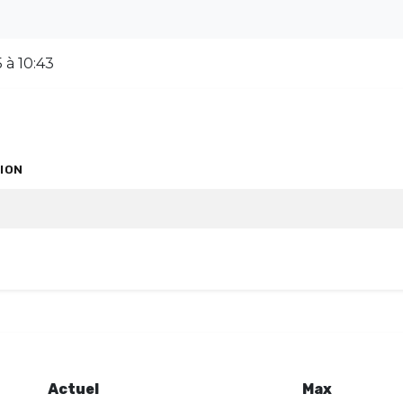
 à 10:43
ION
Actuel
Max