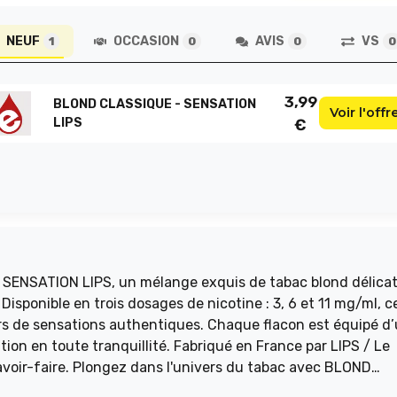
NEUF
OCCASION
AVIS
VS
1
0
0
0
3,99
BLOND CLASSIQUE - SENSATION
Voir l'offr
LIPS
€
SENSATION LIPS, un mélange exquis de tabac blond délicat
isponible en trois dosages de nicotine : 3, 6 et 11 mg/ml, c
urs de sensations authentiques. Chaque flacon est équipé d
ion en toute tranquillité. Fabriqué en France par LIPS / Le
savoir-faire. Plongez dans l'univers du tabac avec BLOND