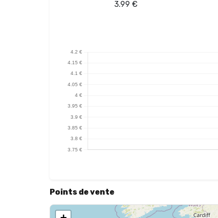
3.99
€
Points de vente
+