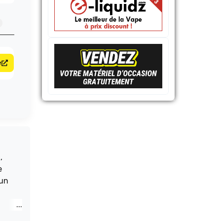
e
,
e
’un