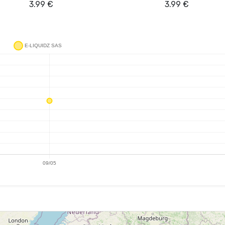
3.99
€
3.99
€