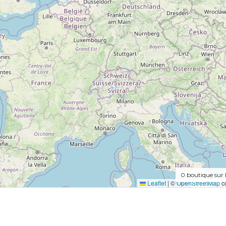
0
boutique sur 
Leaflet
|
©
OpenStreetMap
co