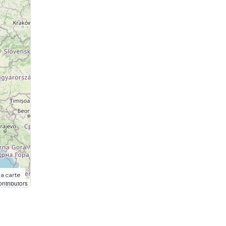
la carte
ntributors