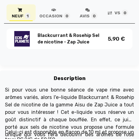
VS
0
NEUF
OCCASION
AVIS
1
0
0
Blackcurrant & Rosehip Sel
5,90
€
de nicotine - Zap Juice
Description
Si pour vous une bonne séance de vape rime avec
arômes variés, alors l'e-liquide Blackcurrant & Rosehip
Sel de nicotine de la gamme Aisu de Zap Juice
a tout
pour vous intéresser ! Cet e-liquide vous réserve un
goût distinctif à chaque bouffée. En effet, ce juice
porté aux sels de nicotine vous propose une formule
Celui-ci est disponible en flacon de 10 ml et propose un
unique qui vous fera découvrir des arômes de rose