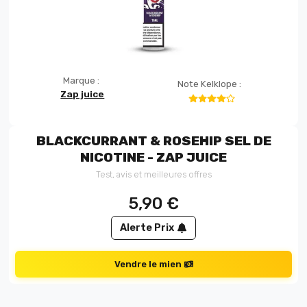
Marque :
Note Kelklope :
Zap juice
BLACKCURRANT & ROSEHIP SEL DE
NICOTINE - ZAP JUICE
Test, avis et meilleures offres
5,90
€
Alerte Prix
Vendre le mien