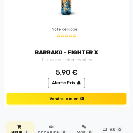
Note Kelklope :
BARRAKO - FIGHTER X
Test, avis et meilleures offres
5,90
€
Alerte Prix
Vendre le mien
VS
0
NEUF
OCCASION
AVIS
1
0
0