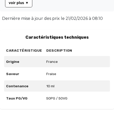
allie pitaya, fraise et grenade, le tout rehaussé d'une
voir plus
▼
fraîcheur intense. Les arômes sont de qualité
alimentaire, sans diacétyle, parabène ni ambrox.
Dernière mise à jour des prix le
21/02/2026 à 08:10
Caractéristiques techniques
CARACTÉRISTIQUE
DESCRIPTION
Origine
France
Saveur
Fraise
Contenance
10 ml
Taux PG/VG
50PG / 50VG