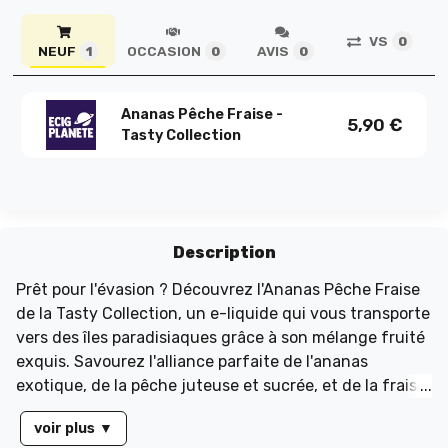
VS
0
NEUF
OCCASION
AVIS
1
0
0
Ananas Pêche Fraise -
5,90
€
Tasty Collection
Description
Prêt pour l'évasion ? Découvrez l'Ananas Pêche Fraise
de la Tasty Collection, un e-liquide qui vous transporte
vers des îles paradisiaques grâce à son mélange fruité
exquis. Savourez l'alliance parfaite de l'ananas
exotique, de la pêche juteuse et sucrée, et de la fraise
douce et onctueuse. Ce trio de saveurs offre une
voir plus
▼
expérience gustative inégalée, un véritable délice à