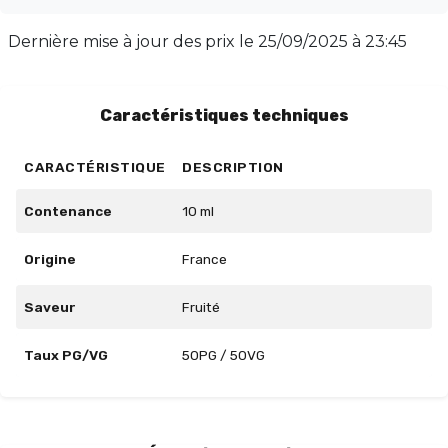
chaque bouffée. Disponible en flacon de 10 ml, cet e-
liquide propose un équilibre parfait avec un taux
Dernière mise à jour des prix le
25/09/2025 à 23:45
PG/VG de 50/50. Laissez-vous séduire par cette
escapade sensorielle unique.
Caractéristiques techniques
CARACTÉRISTIQUE
DESCRIPTION
Contenance
10 ml
Origine
France
Saveur
Fruité
Taux PG/VG
50PG / 50VG