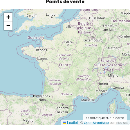
Points de vente
+
−
0
boutique sur la carte
Leaflet
|
©
OpenStreetMap
contributors