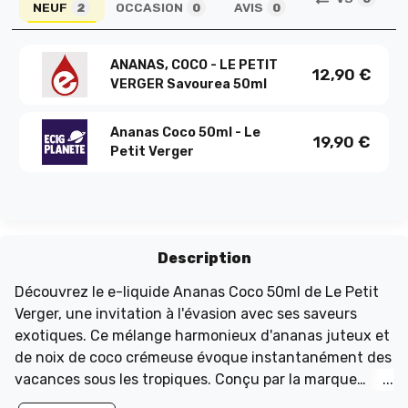
NEUF
OCCASION
AVIS
2
0
0
ANANAS, COCO - LE PETIT
12,90
€
VERGER Savourea 50ml
Ananas Coco 50ml - Le
19,90
€
Petit Verger
Description
Découvrez le e-liquide Ananas Coco 50ml de Le Petit
Verger, une invitation à l'évasion avec ses saveurs
exotiques. Ce mélange harmonieux d'ananas juteux et
de noix de coco crémeuse évoque instantanément des
vacances sous les tropiques. Conçu par la marque
française Le Petit Verger, ce juice est idéal pour les