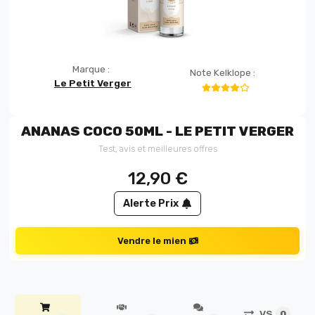
Marque :
Note Kelklope :
Le Petit Verger
ANANAS COCO 50ML - LE PETIT VERGER
Test, avis et meilleures offres
12,90
€
Alerte Prix
Vendre le mien
VS
0