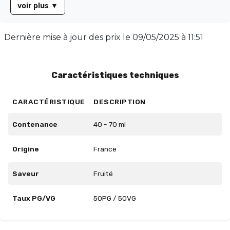
voir plus
▼
amateurs de e-liquides fruités à la recherche d'un all-
day rafraîchissant. Présenté dans un flacon de 70ml
rempli à 50ml sans nicotine, il offre un équilibre parfait
Dernière mise à jour des prix le
09/05/2025 à 11:51
avec un taux PG/VG de 50/50. Boosté en arômes,
Ananas Coco promet une expérience gustative intense
et dépaysante.
Caractéristiques techniques
CARACTÉRISTIQUE
DESCRIPTION
Contenance
40 - 70 ml
Origine
France
Saveur
Fruité
Taux PG/VG
50PG / 50VG