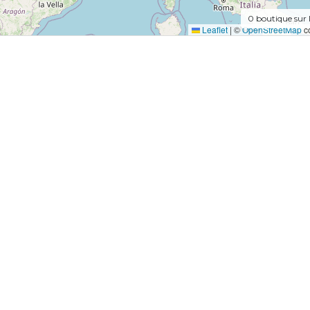
0
boutique sur 
Leaflet
|
©
OpenStreetMap
co