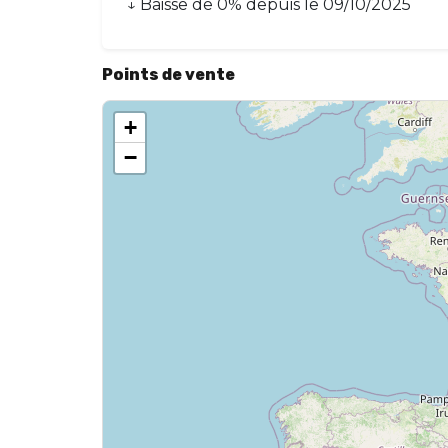
↓
Baisse
de
0
% depuis le
09/10/2025
Points de vente
+
−