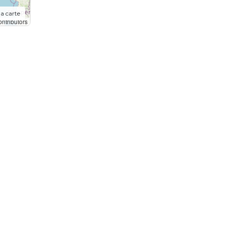
la carte
ntributors