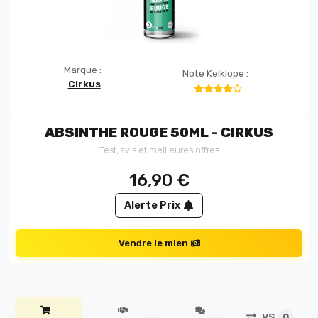
Marque :
Note Kelklope :
Cirkus
ABSINTHE ROUGE 50ML - CIRKUS
Test, avis et meilleures offres
16,90
€
Alerte Prix
Vendre le mien
VS
0