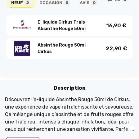
NEUF
OCCASION
AVIS
2
0
0
E-liquide Cirkus Frais -
16,90
€
Absinthe Rouge 50ml
Absinthe Rouge 50ml -
22,90
€
Cirkus
Description
Découvrez l'e-liquide Absinthe Rouge 50ml de Cirkus,
une expérience de vape rafraîchissante et savoureuse.
Ce mélange unique d'absinthe et de fruits rouges offre
une fraîcheur intense à chaque inhalation, idéal pour
ceux qui recherchent une sensation vivifiante. Parfait
pour une utilisation quotidienne, cet e-liquide est