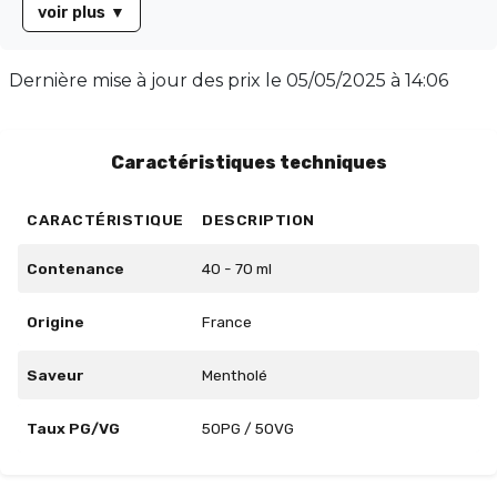
voir plus
▼
conçu pour satisfaire les amateurs de saveurs
équilibrées. Présenté dans un flacon de 60 ml rempli à
50 ml sans nicotine, il offre un ratio PG/VG de 50/50,
Dernière mise à jour des prix le
05/05/2025 à 14:06
garantissant une vapeur douce et agréable. Laissez-
vous séduire par l'Absinthe Rouge, une valeur sûre
pour une vape all-day réussie.
Caractéristiques techniques
CARACTÉRISTIQUE
DESCRIPTION
Contenance
40 - 70 ml
Origine
France
Saveur
Mentholé
Taux PG/VG
50PG / 50VG