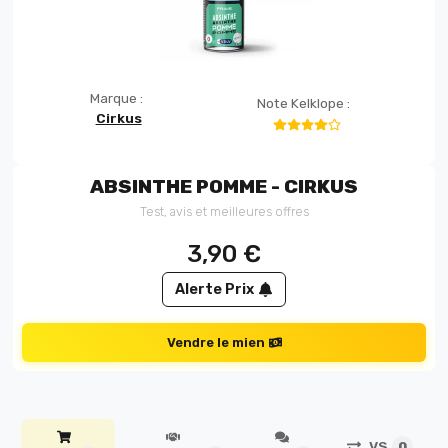
Marque :
Note Kelklope :
Cirkus
ABSINTHE POMME - CIRKUS
Test, avis et meilleures offres
3,90
€
Alerte Prix
Vendre le mien
VS
0