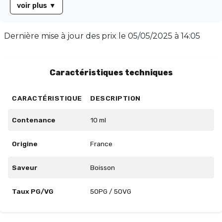
voir plus
▼
éveillera vos sens. Disponible en flacon de 10 ml, cet e-
liquide propose un équilibre parfait avec un taux
PG/VG de 50/50, idéal pour une vape harmonieuse.
Dernière mise à jour des prix le
05/05/2025 à 14:05
Plongez dans un monde de découvertes gustatives
avec Absinthe Pomme de Cirkus.
Caractéristiques techniques
CARACTÉRISTIQUE
DESCRIPTION
Contenance
10 ml
Origine
France
Saveur
Boisson
Taux PG/VG
50PG / 50VG